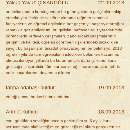
Yakup Yavuz ÇINAROĞLU
22.09.2013
anatoliasanatın kuruluşundan bu güne yakınen gelişimleri takip
etmekteyim. farklı bir sektörle olmama rağmen sanatsal
faaliyetlerin ve öğrenci eğitiminin her geçen yıl başarıyla arttığını
rahatlıkla gözlemliyorum. bu gelişim, haftasonları ziyaretlerimde
öğrencilerin ilerleyen çalışmaları, panolardaki çalışmalarının
gelişimi ve kalıtesi, öğrenci öğretmen ilişkilerindeki sıcaklık ve
saygı, bu başarıların tesadüf olmayacağının bir belirtisiydi.2013
öğretim yılında tüm öğrencilerin istedikleri bölümleri kazanmış
olması ilerleyen yıllarda bu kurumun çok daha iyi konumlara
geleceğinin işaretidir. tüm kurucu ve eğitimci arkadaşları tebrik
eder başarılarının devamını dilerim.
fatma odabaşı buldur
19.09.2013
emeği geçen herkesi tebrik ederim....
Ahmet kumcu
18.09.2013
canı gönülden sevdiğim hocam geçirdiğim şu 6 aylık kurs
serüvenimde alabileceğim en güzel eğitimi aldım gerçekten sizi