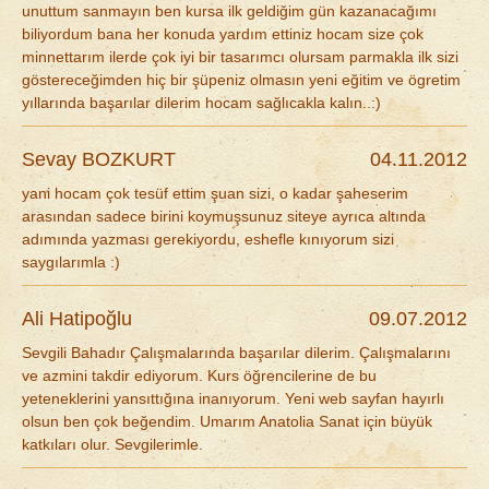
unuttum sanmayın ben kursa ilk geldiğim gün kazanacağımı
biliyordum bana her konuda yardım ettiniz hocam size çok
minnettarım ilerde çok iyi bir tasarımcı olursam parmakla ilk sizi
göstereceğimden hiç bir şüpeniz olmasın yeni eğitim ve ögretim
yıllarında başarılar dilerim hocam sağlıcakla kalın..:)
Sevay BOZKURT
04.11.2012
yani hocam çok tesüf ettim şuan sizi, o kadar şaheserim
arasından sadece birini koymuşsunuz siteye ayrıca altında
adımında yazması gerekiyordu, eshefle kınıyorum sizi
saygılarımla :)
Ali Hatipoğlu
09.07.2012
Sevgili Bahadır Çalışmalarında başarılar dilerim. Çalışmalarını
ve azmini takdir ediyorum. Kurs öğrencilerine de bu
yeteneklerini yansıttığına inanıyorum. Yeni web sayfan hayırlı
olsun ben çok beğendim. Umarım Anatolia Sanat için büyük
katkıları olur. Sevgilerimle.