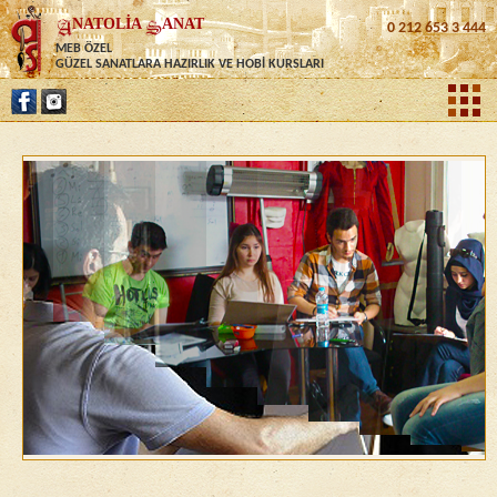
NATOLİA
ANAT
0 212 653 3 444
MEB ÖZEL
GÜZEL SANATLARA HAZIRLIK VE HOBİ KURSLARI